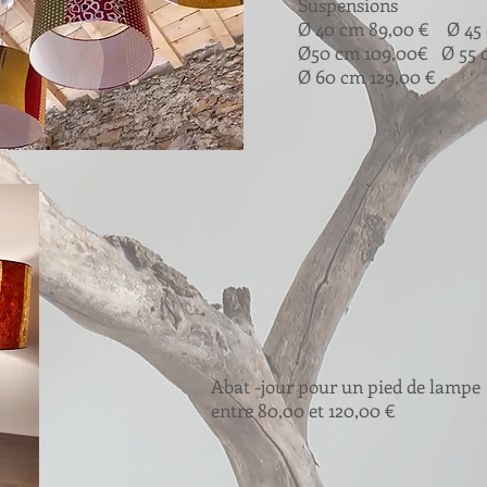
Suspensions
Ø 40 cm 89,00 € Ø 45 
Ø50 cm 109,00€ Ø 55 c
Ø 60 cm 129,00 €
Abat -jour pour un pied de lampe
entre 80,00 et 120,00 €