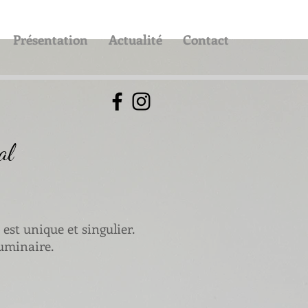
Présentation
Actualité
Contact
al
 est unique et singulier.
uminaire.