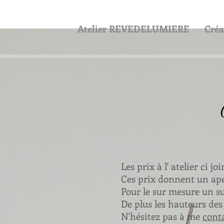
Atelier REVEDELUMIERE
Créa
Les prix à l' atelier ci 
Ces prix donnent un ape
Pour le sur mesure un s
De plus les hauteurs de
N'hésitez pas à me
cont