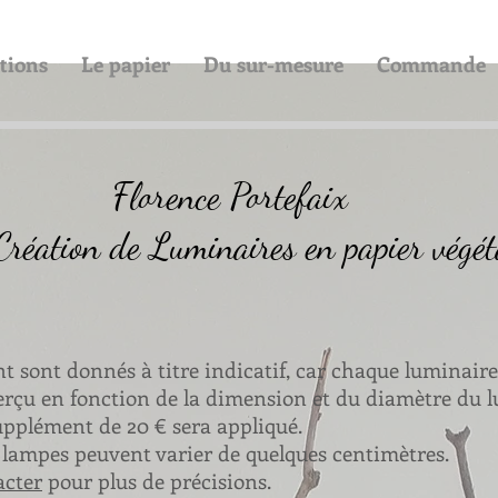
tions
Le papier
Du sur-mesure
Commande
Florence Portefaix
Création de Luminaires en papier végét
joint sont donnés à titre indicatif, car chaque luminaire
rçu en fonction de la dimension et du diamètre du l
upplément de 20 € sera appliqué.
s lampes peuvent varier de quelques centimètres.
acter
pour plus de précisions.