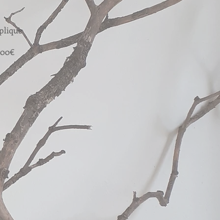
plique
,00€